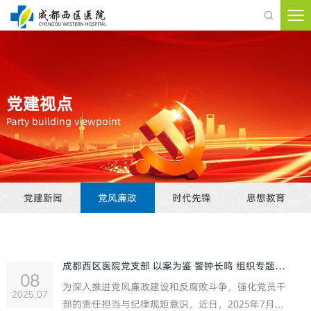

党建视点
Party building viewpoint
党建新闻
党风廉政
时代先锋
思想教育
成都西区医院党支部 以案为鉴 警钟长鸣 组织专题学习党风廉政建设
08
为深入推进党风廉政建设和反腐败斗争，强化党员干
2025.07
部的责任担当与纪律规矩意识，近日，2025年7月成