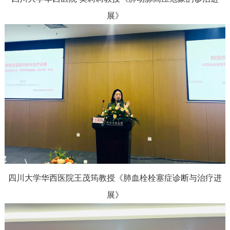
展》
四川大学华西医院王茂筠教授
《肺血栓栓塞症诊断与治疗进
展》