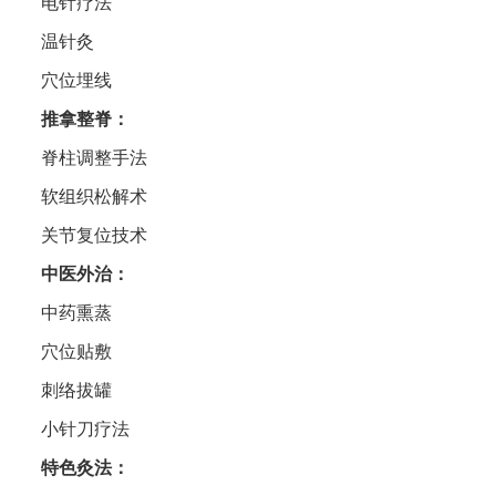
电针疗法
温针灸
穴位埋线
推拿整脊‌：
脊柱调整手法
软组织松解术
关节复位技术
中医外治‌：
中药熏蒸
穴位贴敷
刺络拔罐
小针刀疗法
‌特色灸法‌：